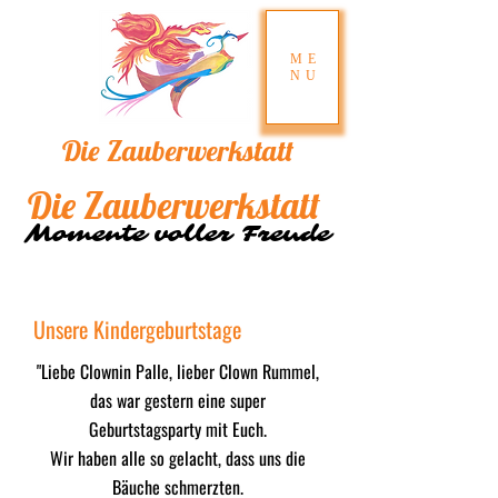
ME
NU
Die
Zau​berw​erksta​tt
Die
Zau​berw​erksta​tt
Momente voller Freude
Momente voller Freude
Unsere Kindergeburtstage
"Liebe Clownin Palle, lieber Clown Rummel,
das war gestern eine super
Geburtstagsparty mit Euch.
Wir haben alle so gelacht, dass uns die
Bäuche schmerzten.