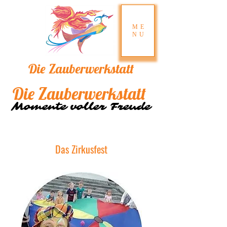
ME
NU
Die
Zau​berw​erksta​tt
Die
Zau​berw​erksta​tt
Momente voller Freude
Momente voller Freude
Das Zirkusfest