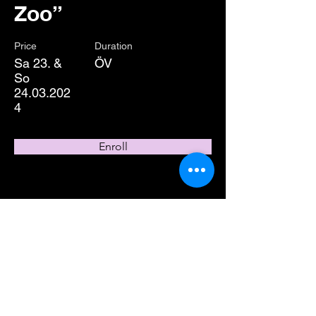
Zoo”
Price
Duration
Sa 23. &
ÖV
So
24.03.202
4
Enroll
About the Course
Your Instructor