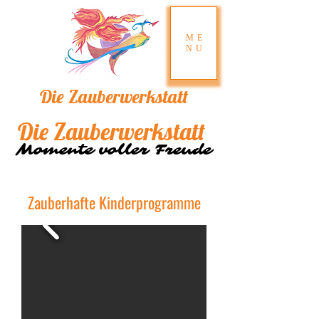
ME
NU
Die
Zau​berw​erksta​tt
Die
Zau​berw​erksta​tt
Momente voller Freude
Momente voller Freude
Zauberhafte Kinderprogramme